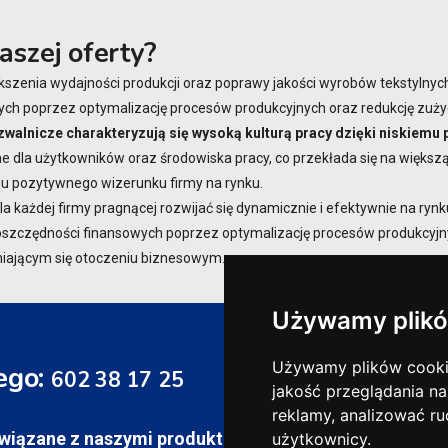
aszej oferty?
szenia wydajności produkcji oraz poprawy jakości wyrobów tekstylny
ych poprzez optymalizację procesów produkcyjnych oraz redukcję zużyc
walnicze charakteryzują się wysoką kulturą pracy dzięki niskiemu
e dla użytkowników oraz środowiska pracy, co przekłada się na większ
iu pozytywnego wizerunku firmy na rynku.
a każdej firmy pragnącej rozwijać się dynamicznie i efektywnie na ry
oszczędności finansowych poprzez optymalizację procesów produkcyjnyc
iającym się otoczeniu biznesowym.
Używamy plikó
Używamy plików cookie 
ego:
602 38 17 25
jakość przeglądania na
reklamy, analizować ru
związane z naszymi produktami
użytkownicy.