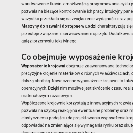
warstwowanie tkanin z możliwością programowania cyklu pr
pozwala na bieżące kontrolowanie ich pracy. Intuicyjny pan
wszystko przekłada się na zwiększenie wydajności oraz po
Maszyny do szwalni dostępne w Łodzi
charakteryzują się
przestoje związane z serwisowaniem sprzętu. Dodatkowo is
gałęzi przemysłu tekstylnego.
Co obejmuje wyposażenie kro
Wyposażenie krojowni
obejmuje zaawansowane technologicz
precyzyjne krojenie materiałów o różnych właściwościach
dalszą obróbką. Nowoczesne wyposażenie krojowni to także
operacyjnych. Dzięki nim możliwe jest skrócenie czasu rea
materiałowym i czasowym.
Współczesne krojownie korzystają z innowacyjnych rozwiąz
pozwala na szybką reakcję na ewentualne problemy oraz min
elastycznemu podejściu do projektowania wyposażenia kroj
odpowiadać na zmieniające się wymagania rynku oraz skute
dynamicznie rozwijającym się sektorze.