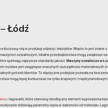
 – Łódź
 kluczową rolę w produkcji odzieży i tekstyliów. Miasto to jest znane 
maszynom szwalniczym, lokalne przedsiębiorstwa mogą zwiększać swoją
óre spełniają najwyższe standardy jakości.
Maszyny szwalnicze w Ło
nim możliwe jest osiągnięcie znacznych oszczędności materiałowych or
nych potrzeb klientów. To elastyczne podejście pozwala na tworzenie 
orstwa mogą lepiej konkurować na rynku krajowym i międzynarodowym
tery
i lagowarki, które stanowią nieodłączny element wyposażenia każ
utomatycznie dobierają parametry cięcia w zależności od materiału. Lag