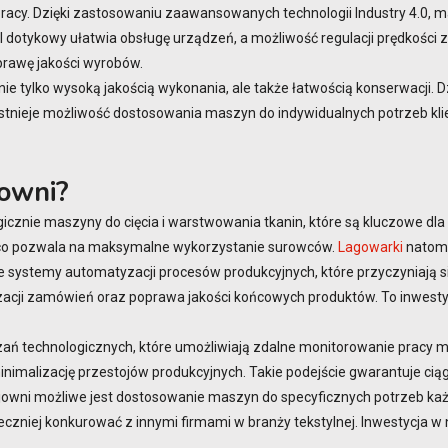
acy. Dzięki zastosowaniu zaawansowanych technologii Industry 4.0, ma
el dotykowy ułatwia obsługę urządzeń, a możliwość regulacji prędkości
prawę jakości wyrobów.
 nie tylko wysoką jakością wykonania, ale także łatwością konserwacji
tnieje możliwość dostosowania maszyn do indywidualnych potrzeb klie
jowni?
nie maszyny do cięcia i warstwowania tkanin, które są kluczowe dla ef
, co pozwala na maksymalne wykorzystanie surowców.
Lagowarki
natomi
 systemy automatyzacji procesów produkcyjnych, które przyczyniają si
lizacji zamówień oraz poprawa jakości końcowych produktów. To inwesty
ań technologicznych, które umożliwiają zdalne monitorowanie pracy m
imalizację przestojów produkcyjnych. Takie podejście gwarantuje ciąg
owni możliwe jest dostosowanie maszyn do specyficznych potrzeb każde
czniej konkurować z innymi firmami w branży tekstylnej. Inwestycja w