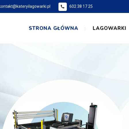
kontakt@kateryilagowarki.pl
602 38 17 25
STRONA GŁÓWNA
LAGOWARKI