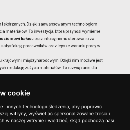
ch i skórzanych. Dzięki zaawansowanym technologiom
ia materiałów. To inwestycja, która przynosi wymierne
 poziomowi hałasu
oraz intuicyjnemu sterowaniu za
ą satysfakcję pracowników oraz lepsze warunki pracy w
nku krajowym i międzynarodowym. Dzięki nim możliwe jest
h i redukcję zużycia materiałów. To rozwiązanie dla
w cookie
i innych technologii śledzenia, aby poprawić
szej witryny, wyświetlać spersonalizowane treści i
ZAPYTAJ O OFERTĘ
ch w naszej witrynie i wiedzieć, skąd pochodzą nasi