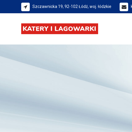
Szczawnicka 19, 92-102 Łódź, woj. łódzkie